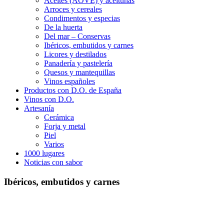
Aceites (AOVE) y aceitunas
Arroces y cereales
Condimentos y especias
De la huerta
Del mar – Conservas
Ibéricos, embutidos y carnes
Licores y destilados
Panadería y pastelería
Quesos y mantequillas
Vinos españoles
Productos con D.O. de España
Vinos con D.O.
Artesanía
Cerámica
Forja y metal
Piel
Varios
1000 lugares
Noticias con sabor
Ibéricos, embutidos y carnes