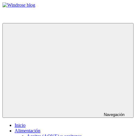
Saltar
al
Windrose
Productos
contenido
blog
regionales
selectos
–
Foodie
Navegación
Inicio
Alimentación