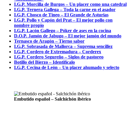
I.G.P. Morcilla de Burgos – Un placer como una catedral
I.G.P. Ternera Gallega – Toda la carne en el asador
I.G.P. Chosco de Tineo – El Grande de Asturias
I.G.P. Pollo y Capón del Prat – El mejor pollo con
nombre propio
I.G.P. Lacón Gallego – Póker de ases en la cocina
D.O.P. Jamón de Jabugo – El mejor jamón del mundo
Ternasco de Aragón – Tierno sabor
I.G.P. Sobrasada de Mallorca – Suprema sencillez
I.G.P. Cordero de Extremadura – Corderex
I.G.P. Cordero Segureño – Siglos de pastoreo
Botillo del Bierzo – Identifícalo
I.G.P. Cecina de León – Un placer ahumado y selecto
Embutido español – Salchichón ibérico