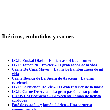
Ibéricos, embutidos y carnes
I.G.P. Euskal Okela – En tierras del buen comer
I.G.P. Jamón de Trevélez – El gran sabor de la vida
Carne De Caza Mayor – La mejor hamburguesa de mi
vida
Carne Ibérica de La Sierra de Aracena – La gran
excelencia
I.G.P. Salchichón De Vic – El Gran Interior de la masía
I.G.P. Carne De Ávila – La gran pasión en su punto
D.O.P. Los Pedroches – El excelente Jamón de bellota
cordobés
Paté de castañas y jamón ibérico – Una sorpresa
«monumental»