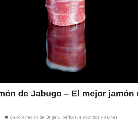
món de Jabugo – El mejor jamón 
Windrose
Denominación de Origen
,
Ibéricos, embutidos y carnes