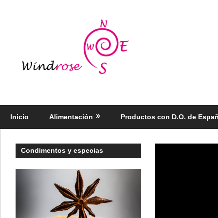
Saltar
al
Windrose
contenido
blog
Productos
regionales
selectos
Inicio
Alimentación
Productos con D.O. de Espa
–
Foodie
Condimentos y especias