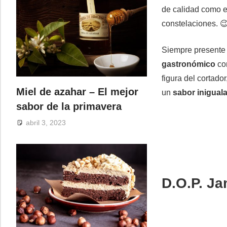
de calidad como e
constelaciones. 
Siempre presente
gastronómico
con
figura del cortado
Miel de azahar – El mejor
un
sabor inigual
sabor de la primavera
abril 3, 2023
D.O.P. J