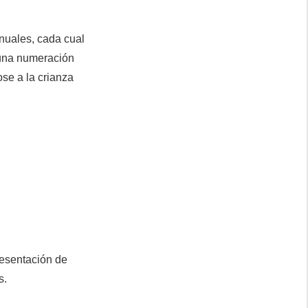
nuales, cada cual
 una numeración
ose a la crianza
esentación de
s.