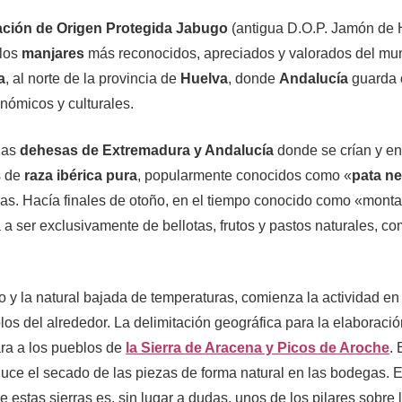
ción de Origen Protegida Jabugo
(antigua D.O.P. Jamón de 
 los
manjares
más reconocidos, apreciados y valorados del mun
a
, al norte de la provincia de
Huelva
, donde
Andalucía
guarda 
nómicos y culturales.
las
dehesas de Extremadura y Andalucía
donde se crían y e
s de
raza ibérica pura
, popularmente conocidos como «
pata n
ñas. Hacía finales de otoño, en el tiempo conocido como «mont
a ser exclusivamente de bellotas, frutos y pastos naturales, c
o y la natural bajada de temperaturas, comienza la actividad e
os del alrededor. La delimitación geográfica para la elaboració
ra a los pueblos de
la Sierra de Aracena y Picos de Aroche
.
uce el secado de las piezas de forma natural en las bodegas. El
estas sierras es, sin lugar a dudas, unos de los pilares sobre 