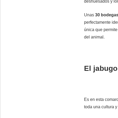
deshuesados y lo
Unas
30 bodega
perfectamente ide
única que permite 
del animal.
El jabug
Es en esta comar
toda una cultura 