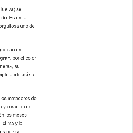
Huelva) se
do. Es en la
orgullosa uno de
ngordan en
egra
«, por el color
anera», su
ompletando así su
n los mataderos de
n y curación de
 En los meses
 clima y la
los que se