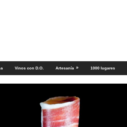
ña
Vinos con D.O.
Artesanía
1000 lugares