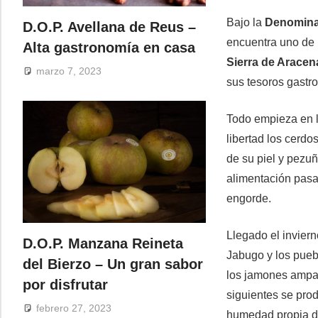
Bajo la
Denomina
D.O.P. Avellana de Reus –
encuentra uno de
Alta gastronomía en casa
Sierra de Aracen
marzo 7, 2023
sus tesoros gastro
Todo empieza en 
libertad los cerdo
de su piel y pezu
alimentación pasa 
engorde.
Llegado el inviern
D.O.P. Manzana Reineta
Jabugo y los puebl
del Bierzo – Un gran sabor
los jamones ampa
por disfrutar
siguientes se prod
febrero 27, 2023
humedad propia de 