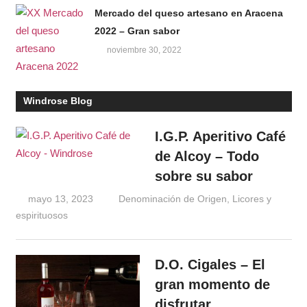
Mercado del queso artesano en Aracena
2022 – Gran sabor
noviembre 30, 2022
Windrose Blog
I.G.P. Aperitivo Café
de Alcoy – Todo
sobre su sabor
mayo 13, 2023
Windrose
Denominación de Origen
,
Licores y
espirituosos
D.O. Cigales – El
gran momento de
disfrutar