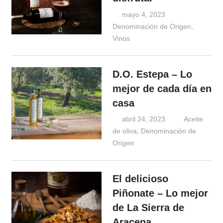
mayo 4, 2023
Windrose
Denominación de Origen
,
Vinos
D.O. Estepa – Lo
mejor de cada día en
casa
abril 24, 2023
Windrose
Aceite
de oliva
,
Denominación de
Origen
El delicioso
Piñonate – Lo mejor
de La Sierra de
Aracena