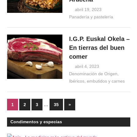
abril 19, 2023
Windrose
Panadería y pastelería
I.G.P. Euskal Okela –
En tierras del buen
comer
abril 4, 2023
Windrose
Denominación de Origen
,
Ibéricos, embutidos y carnes
Paginación
…
Entradas
1
2
3
35
»
siguientes
de
Condimentos y especias
entradas