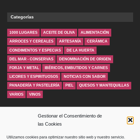
Categorías
1000 LUGARES
ACEITE DE OLIVA
ALIMENTACIÓN
ARROCES Y CEREALES
ARTESANÍA
CERÁMICA
CONDIMENTOS Y ESPECIAS
DE LA HUERTA
DEL MAR - CONSERVAS
DENOMINACIÓN DE ORIGEN
FORJA Y METAL
IBÉRICOS, EMBUTIDOS Y CARNES
LICORES Y ESPIRITUOSOS
NOTICIAS CON SABOR
PANADERÍA Y PASTELERÍA
PIEL
QUESOS Y MANTEQUILLAS
VARIOS
VINOS
INICIO
Gestionar el Consentimiento de
las Cookies
SOBRE WINDROSEBLOG
Utilizamos cookies para optimizar nuestro sitio web y nuestro servicio.
AVISO LEGAL