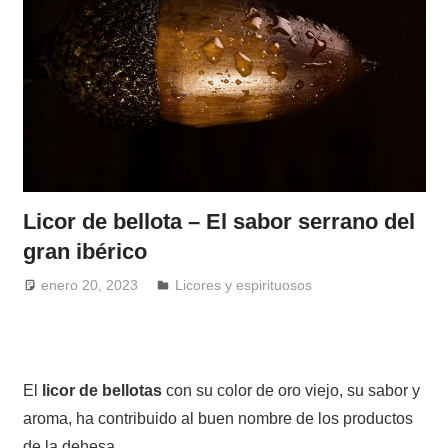
Licor de bellota – El sabor serrano del
gran ibérico
enero 20, 2023
Windrose
Licores y espirituosos
El
licor de bellotas
con su color de oro viejo, su sabor y
aroma, ha contribuido al buen nombre de los productos
de la dehesa.