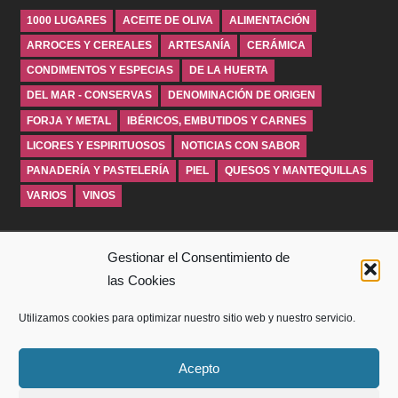
1000 LUGARES
ACEITE DE OLIVA
ALIMENTACIÓN
ARROCES Y CEREALES
ARTESANÍA
CERÁMICA
CONDIMENTOS Y ESPECIAS
DE LA HUERTA
DEL MAR - CONSERVAS
DENOMINACIÓN DE ORIGEN
FORJA Y METAL
IBÉRICOS, EMBUTIDOS Y CARNES
LICORES Y ESPIRITUOSOS
NOTICIAS CON SABOR
PANADERÍA Y PASTELERÍA
PIEL
QUESOS Y MANTEQUILLAS
VARIOS
VINOS
INICIO
Gestionar el Consentimiento de
las Cookies
SOBRE WINDROSEBLOG
Utilizamos cookies para optimizar nuestro sitio web y nuestro servicio.
AVISO LEGAL
POLÍTICA DE PRIVACIDAD
Acepto
POLITICA DE COOKIES