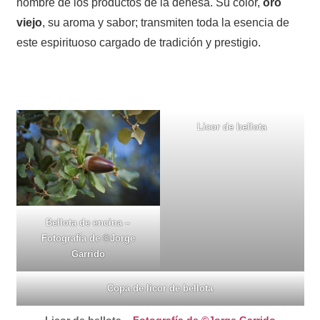
nombre de los productos de la dehesa. Su color,
oro
viejo
, su aroma y sabor; transmiten toda la esencia de
este espirituoso cargado de tradición y prestigio.
Licor de bellota
Bellota de encina –
Fotografía de ©Jorge
Garrido
Copa de licor de bellota
Licor de bellota
–
Fotografía de ©Jorge Garrido