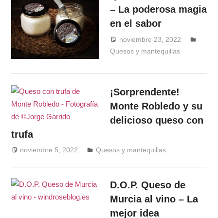
– La poderosa magia
en el sabor
noviembre 23, 2022
Quesos y mantequillas
Windrose
¡Sorprendente!
Monte Robledo y su
delicioso queso con
trufa
noviembre 5, 2022
Windrose
Quesos y mantequillas
D.O.P. Queso de
Murcia al vino – La
mejor idea