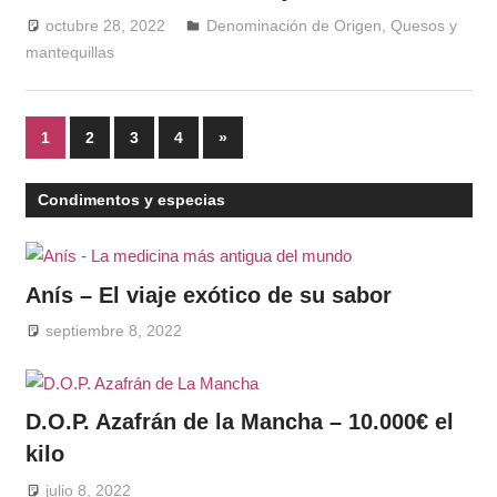
octubre 28, 2022
Windrose
Denominación de Origen
,
Quesos y
mantequillas
Paginación
Entradas
1
2
3
4
»
siguientes
de
Condimentos y especias
entradas
Anís – El viaje exótico de su sabor
septiembre 8, 2022
D.O.P. Azafrán de la Mancha – 10.000€ el
kilo
julio 8, 2022