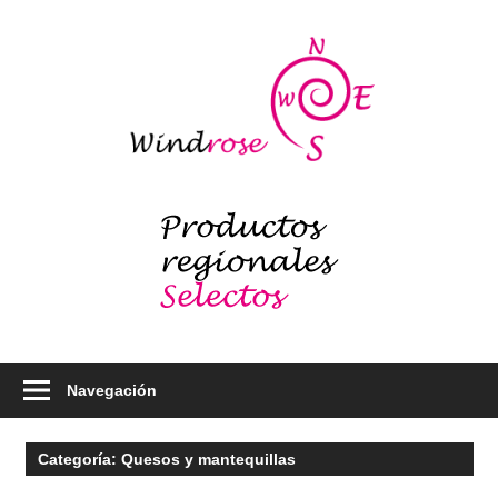
Saltar
al
Windr
contenido
blog
Productos
regionales
selectos
–
Foodie
Navegación
Categoría:
Quesos y mantequillas