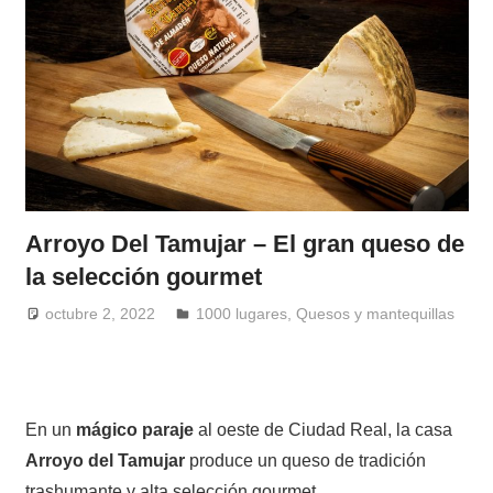
Arroyo Del Tamujar – El gran queso de
la selección gourmet
octubre 2, 2022
Windrose
1000 lugares
,
Quesos y mantequillas
En un
mágico paraje
al oeste de Ciudad Real, la casa
Arroyo del Tamujar
produce un queso de tradición
trashumante y alta selección gourmet.