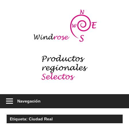
Saltar
al
Windr
contenido
blog
Productos
regionales
selectos
–
Foodie
Navegación
Etiqueta:
Ciudad Real