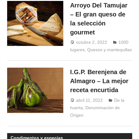
Arroyo Del Tamujar
– El gran queso de
la selección
gourmet
octubre 2, 2022
1000
lugares
,
Quesos y mantequillas
Windrose
I.G.P. Berenjena de
Almagro – La mejor
receta encurtida
abril 11, 2022
Windrose
De la
huerta
,
Denominación de
Origen
Condimentos y especias