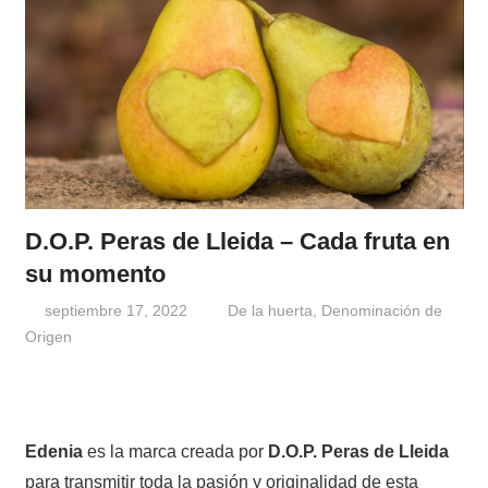
D.O.P. Peras de Lleida – Cada fruta en
su momento
septiembre 17, 2022
Windrose
De la huerta
,
Denominación de
Origen
Edenia
es la marca creada por
D.O.P. Peras de Lleida
para transmitir toda la pasión y originalidad de esta