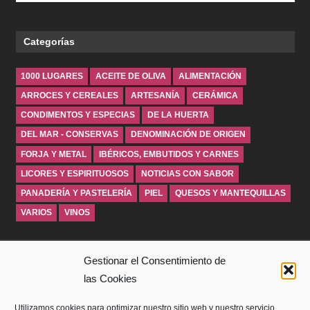
Categorías
1000 LUGARES
ACEITE DE OLIVA
ALIMENTACIÓN
ARROCES Y CEREALES
ARTESANÍA
CERÁMICA
CONDIMENTOS Y ESPECIAS
DE LA HUERTA
DEL MAR - CONSERVAS
DENOMINACIÓN DE ORIGEN
FORJA Y METAL
IBÉRICOS, EMBUTIDOS Y CARNES
LICORES Y ESPIRITUOSOS
NOTICIAS CON SABOR
PANADERÍA Y PASTELERÍA
PIEL
QUESOS Y MANTEQUILLAS
VARIOS
VINOS
INICIO
Gestionar el Consentimiento de
las Cookies
SOBRE WINDROSEBLOG
Utilizamos cookies para optimizar nuestro sitio web y nuestro servicio.