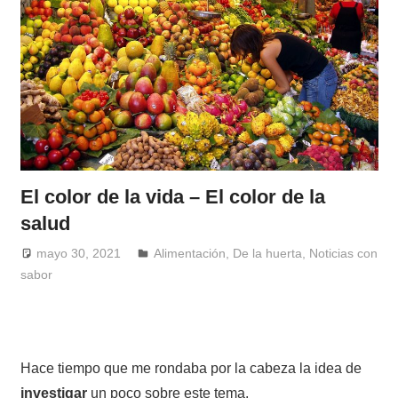
El color de la vida – El color de la
salud
mayo 30, 2021
Windrose
Alimentación
,
De la huerta
,
Noticias con
sabor
Hace tiempo que me rondaba por la cabeza la idea de
investigar
un poco sobre este tema.