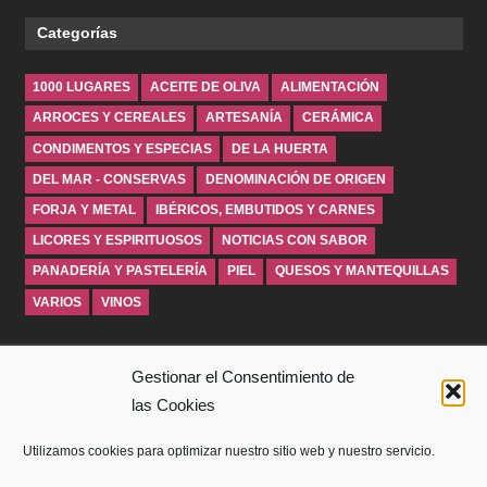
Categorías
1000 LUGARES
ACEITE DE OLIVA
ALIMENTACIÓN
ARROCES Y CEREALES
ARTESANÍA
CERÁMICA
CONDIMENTOS Y ESPECIAS
DE LA HUERTA
DEL MAR - CONSERVAS
DENOMINACIÓN DE ORIGEN
FORJA Y METAL
IBÉRICOS, EMBUTIDOS Y CARNES
LICORES Y ESPIRITUOSOS
NOTICIAS CON SABOR
PANADERÍA Y PASTELERÍA
PIEL
QUESOS Y MANTEQUILLAS
VARIOS
VINOS
INICIO
Gestionar el Consentimiento de
las Cookies
SOBRE WINDROSEBLOG
Utilizamos cookies para optimizar nuestro sitio web y nuestro servicio.
AVISO LEGAL