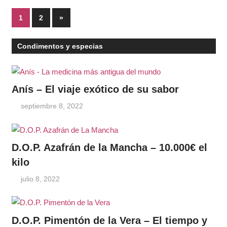
Paginación
Entradas
1
2
»
siguientes
de
Condimentos y especias
entradas
Anís – El viaje exótico de su sabor
septiembre 8, 2022
D.O.P. Azafrán de la Mancha – 10.000€ el
kilo
julio 8, 2022
D.O.P. Pimentón de la Vera – El tiempo y