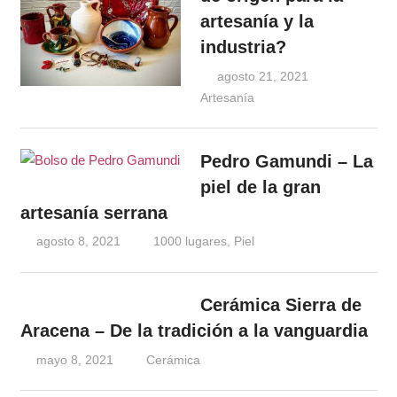
artesanía y la
industria?
agosto 21, 2021
Artesanía
Windrose
Pedro Gamundi – La
piel de la gran
artesanía serrana
agosto 8, 2021
Windrose
1000 lugares
,
Piel
Cerámica Sierra de
Aracena – De la tradición a la vanguardia
mayo 8, 2021
Windrose
Cerámica