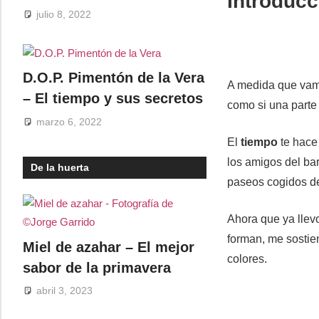
Introducc
julio 8, 2022
D.O.P. Pimentón de la Vera
A medida que vam
– El tiempo y sus secretos
como si una parte
marzo 6, 2022
El
tiempo
te hace
los amigos del bar
De la huerta
paseos cogidos de
Ahora que ya llev
forman, me sostie
Miel de azahar – El mejor
colores.
sabor de la primavera
abril 3, 2023