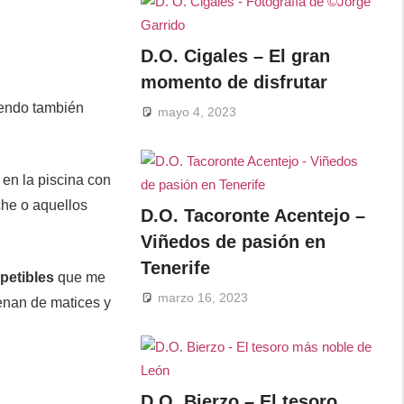
D.O. Cigales – El gran
momento de disfrutar
iendo también
mayo 4, 2023
en la piscina con
che o aquellos
D.O. Tacoronte Acentejo –
Viñedos de pasión en
Tenerife
petibles
que me
marzo 16, 2023
enan de matices y
D.O. Bierzo – El tesoro