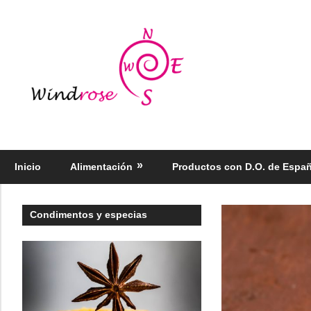
Saltar
al
Windrose
contenido
blog
Productos
regionales
selectos
Inicio
Alimentación
Productos con D.O. de Espa
–
Foodie
Condimentos y especias