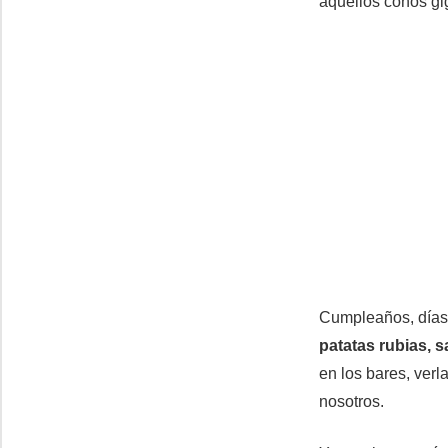
aquellos conos gi
Cumpleaños, días 
patatas rubias, s
en los bares, verl
nosotros.