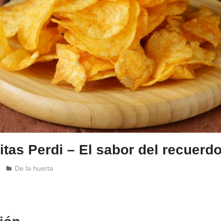
ritas Perdi – El sabor del recuerd
Windrose
De la huerta