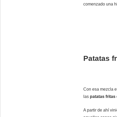
comenzado una his
Patatas fr
Con esa mezcla en
las
patatas fritas
A partir de ahí vi