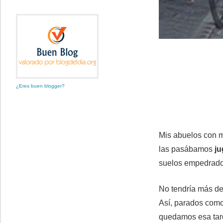
¿Eres buen blogger?
Mis abuelos con m
las pasábamos
j
suelos empedrados
No tendría más de
Así, parados como
quedamos esa tard