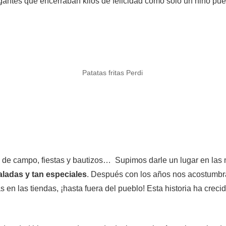
gantes que encerraban kilos de felicidad como solo un niño pue
Patatas fritas Perdi
de campo, fiestas y bautizos… Supimos darle un lugar en las
aladas y tan especiales
. Después con los años nos acostumbr
as en las tiendas, ¡hasta fuera del pueblo! Esta historia ha cre