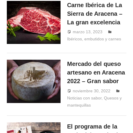
Carne Ibérica de La
Sierra de Aracena –
La gran excelencia
marzo 13, 2023
Ibéricos, embutidos y carnes
Windrose
Mercado del queso
artesano en Aracena
2022 – Gran sabor
noviembre 30, 2022
Noticias con sabor
,
Quesos y
Windrose
mantequillas
El programa de la