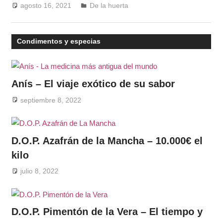
agosto 16, 2021
Windrose
De la huerta
Condimentos y especias
Anís – El viaje exótico de su sabor
septiembre 8, 2022
D.O.P. Azafrán de la Mancha – 10.000€ el
kilo
julio 8, 2022
D.O.P. Pimentón de la Vera – El tiempo y