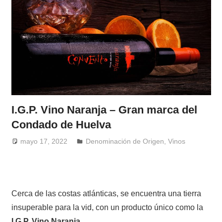
I.G.P. Vino Naranja – Gran marca del
Condado de Huelva
mayo 17, 2022
Windrose
Denominación de Origen
,
Vinos
Cerca de las costas atlánticas, se encuentra una tierra
insuperable para la vid, con un producto único como la
I.G.P. Vino Naranja
.