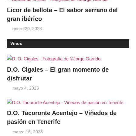
Licor de bellota – El sabor serrano del
gran ibérico
enero 20, 2023
Vinos
D.O. Cigales – El gran momento de
disfrutar
mayo 4, 2023
D.O. Tacoronte Acentejo – Viñedos de
pasión en Tenerife
marzo 16, 2023