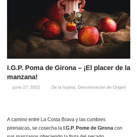
I.G.P. Poma de Girona – ¡El placer de la
manzana!
junio 27, 2022
Windrose
De la huerta
,
Denominación de Origen
A camino entre La Costa Brava y las cumbres
pirenaicas, se cosecha la
I.G.P. Pome de Girona
con
sus manzanos ofreciendo la fruta del pecado.