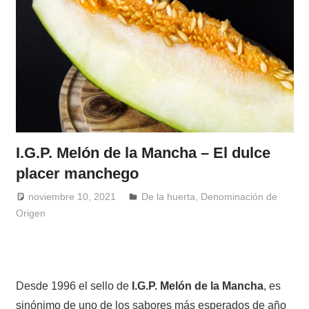
I.G.P. Melón de la Mancha – El dulce
placer manchego
noviembre 10, 2021
Windrose
De la huerta
,
Denominación de
Origen
Desde 1996 el sello de
I.G.P. Melón de la Mancha
, es
sinónimo de uno de los sabores más esperados de año