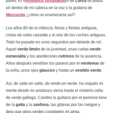
pared. El «
Romance sonámbulo
» de
Lorca
se podía
oír dentro de mi cabeza en la voz y la guitarra de
Manzanita
¿cómo no enamorarse así?
Los años 80 de la infancia, ferias y fiestas antiguas,
cintas de radio cassette y el olor de los coches antiguos.
Todo ha pasado en unos segundos por delante de mí.
Aquel
verde limón
de la juventud, unas cartas
verde
esmeralda
y los atardeceres
cetrinos
de la ausencia.
Años después vendrían los paseos por el
verdemar
de
la orilla, unos ojos
glaucos
y hasta un
vestido verde
.
Así, de salto en salto, de verde en verde, ha viajado mi
mente desde mi andaluza sierra hasta el misterio celta
de verde gallego. Cambio la guitarra por el perenne tono
de la
gaita
y la
zanfona
, las gitanas por las meigas y
dejo que otros verdes completen mi alma.