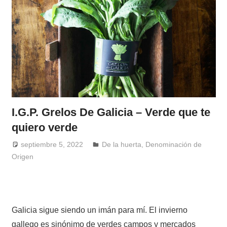
I.G.P. Grelos De Galicia – Verde que te
quiero verde
septiembre 5, 2022
Windrose
De la huerta
,
Denominación de
Origen
Galicia sigue siendo un imán para mí. El invierno
gallego es sinónimo de verdes campos y mercados