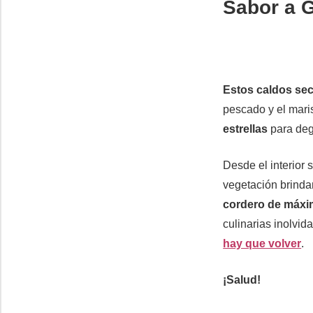
Sabor a G
Estos caldos seco
pescado y el mari
estrellas
para de
Desde el interior
vegetación brinda
cordero de máxi
culinarias inolvi
hay que volver
.
¡Salud!