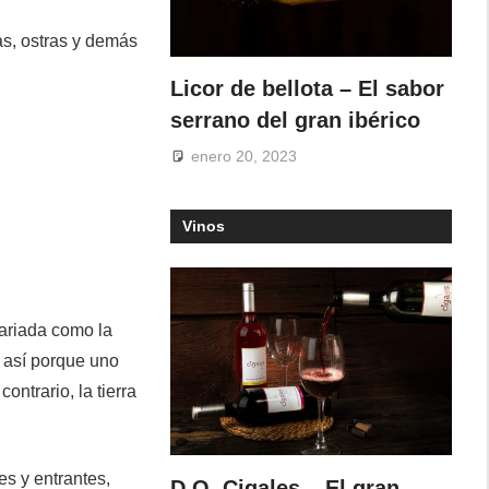
as, ostras y demás
Licor de bellota – El sabor
serrano del gran ibérico
enero 20, 2023
Vinos
variada como la
 así porque uno
ontrario, la tierra
es y entrantes,
D.O. Cigales – El gran