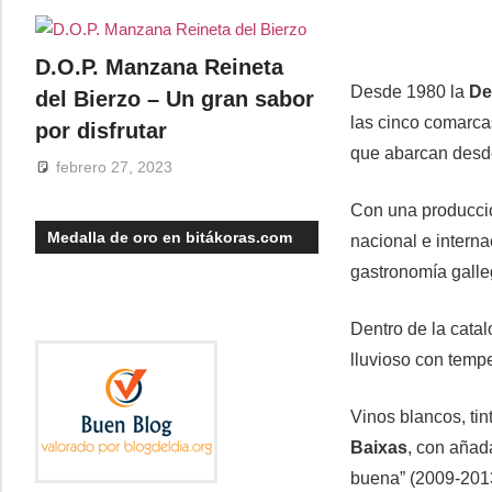
D.O.P. Manzana Reineta
Desde 1980 la
De
del Bierzo – Un gran sabor
las cinco comarca
por disfrutar
que abarcan desde
febrero 27, 2023
Con una producci
Medalla de oro en bitákoras.com
nacional e interna
gastronomía galle
Dentro de la cata
lluvioso con temp
Vinos blancos, ti
Baixas
, con añad
buena” (2009-2013