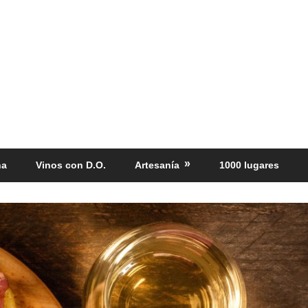
ña
Vinos con D.O.
Artesanía
1000 lugares