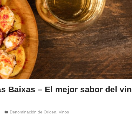
as Baixas – El mejor sabor del vin
Windrose
Denominación de Origen
,
Vinos