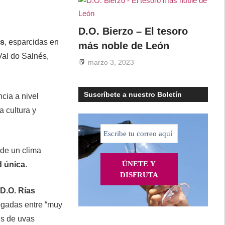
D.O. Bierzo – El tesoro
as
, esparcidas en
más noble de León
Val do Salnés,
marzo 3, 2023
Suscríbete a nuestro Boletín
ncia a nivel
a cultura y
o de un clima
d única
.
a
D.O. Rías
logadas entre “muy
es de uvas