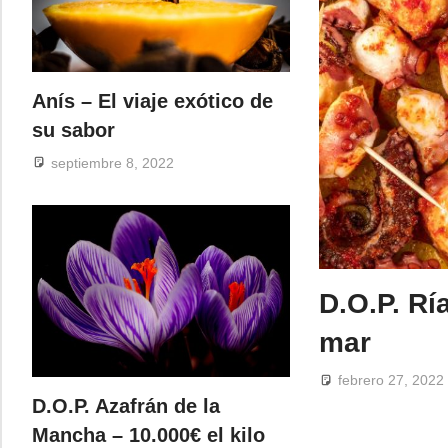
Anís – El viaje exótico de
su sabor
septiembre 8, 2022
D.O.P. Rí
mar
febrero 27, 2022
D.O.P. Azafrán de la
Mancha – 10.000€ el kilo