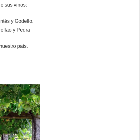
e sus vinos:
ontés y Godello.
cellao y Pedra
nuestro país.