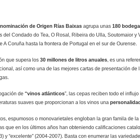
nominación de Origen Rías Baixas
agrupa unas
180 bodeg
s del Condado do Tea, O Rosal, Ribeira do Ulla, Soutomaior y 
 A Coruña hasta la frontera de Portugal en el sur de Ourense.
ón que supera los
30 millones de litros anuales
, es una refere
cional, así como una de las mejores cartas de presentación de l
gas.
logación de
“vinos atlánticos
”, las cepas reciben todo el influj
eraturas suaves que proporcionan a los vinos una
personalida
ntos, espumosos o monovarietales engloban la gran famila de l
as que en los últimos años han obteniendo calificaciones cata
) y “excelente” (2004-2007). Basta con enumerar las variedad