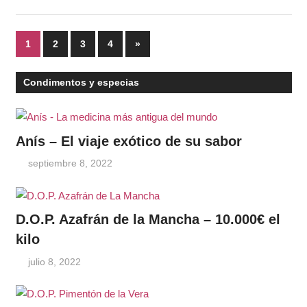
Paginación
Entradas
1
2
3
4
»
siguientes
de
Condimentos y especias
entradas
Anís – El viaje exótico de su sabor
septiembre 8, 2022
D.O.P. Azafrán de la Mancha – 10.000€ el
kilo
julio 8, 2022