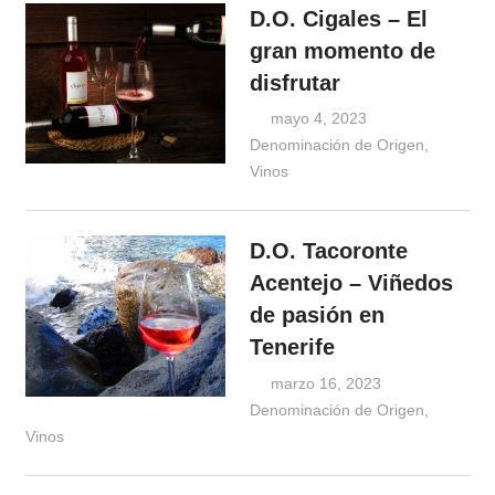
D.O. Cigales – El
gran momento de
disfrutar
mayo 4, 2023
Windrose
Denominación de Origen
,
Vinos
D.O. Tacoronte
Acentejo – Viñedos
de pasión en
Tenerife
marzo 16, 2023
Denominación de Origen
Windrose
,
Vinos