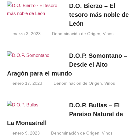
D.O. Bierzo – El
tesoro más noble de
León
marzo 3, 2023
Windrose
Denominación de Origen
,
Vinos
D.O.P. Somontano –
Desde el Alto
Aragón para el mundo
enero 17, 2023
Windrose
Denominación de Origen
,
Vinos
D.O.P. Bullas – El
Paraíso Natural de
La Monastrell
enero 9, 2023
Windrose
Denominación de Origen
,
Vinos