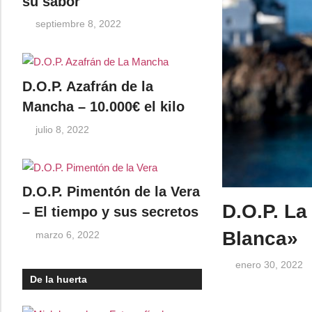
su sabor
septiembre 8, 2022
D.O.P. Azafrán de la
Mancha – 10.000€ el kilo
julio 8, 2022
D.O.P. Pimentón de la Vera
D.O.P. La
– El tiempo y sus secretos
Blanca»
marzo 6, 2022
enero 30, 2022
De la huerta