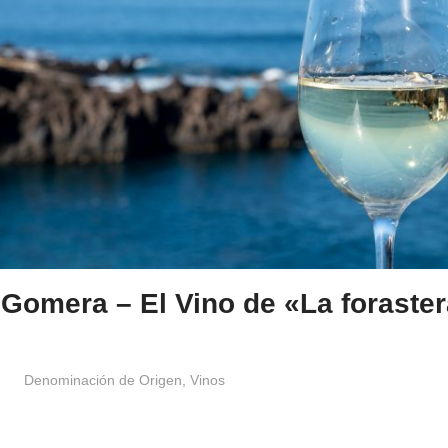
 Gomera – El Vino de «La foraste
Windrose
Denominación de Origen
,
Vinos