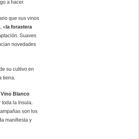
go a hacer.
rario que sus vinos
, «
la forastera
daptación. Suaves
nuncian novedades
de su cultivo en
 tierra.
:
Vino Blanco
 toda la ínsula.
 campañas son los
a manifiesta y