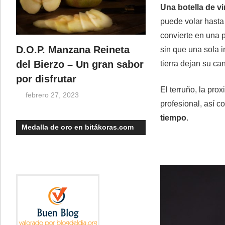
Una botella de v
puede volar hasta 
convierte en una p
D.O.P. Manzana Reineta
sin que una sola 
del Bierzo – Un gran sabor
tierra dejan su ca
por disfrutar
El terruño, la pro
febrero 27, 2023
profesional, así c
tiempo
.
Medalla de oro en bitákoras.com