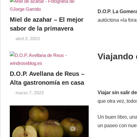
D.O.P. La Gomer
Miel de azahar – El mejor
autóctona «la fora
sabor de la primavera
abril 3, 2023
Viajando 
D.O.P. Avellana de Reus –
Alta gastronomía en casa
Viajar sin salir d
marzo 7, 2023
que otra vez, todo
Un buen libro, una
un paseo con nues