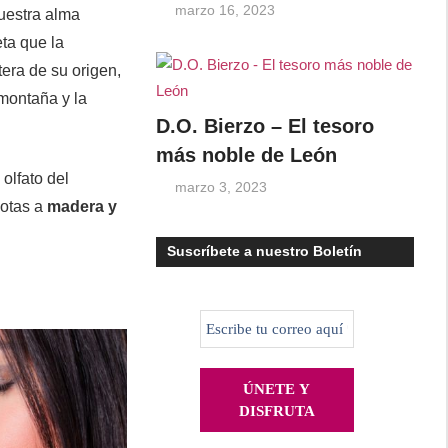
marzo 16, 2023
uestra alma
eta que la
tera de su origen,
 montaña y la
D.O. Bierzo – El tesoro
más noble de León
 olfato del
marzo 3, 2023
notas a
madera y
Suscríbete a nuestro Boletín