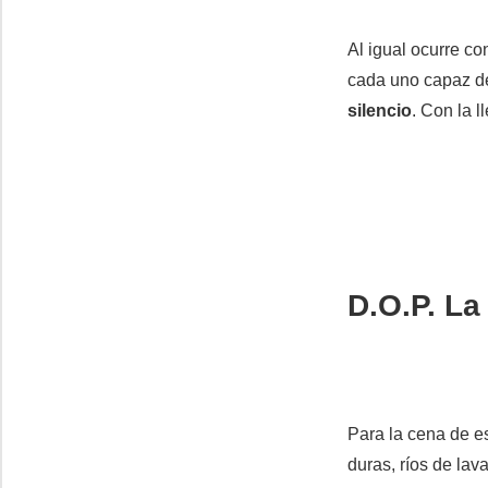
Al igual ocurre c
cada uno capaz 
silencio
. Con la 
D.O.P. L
Para la cena de e
duras, ríos de lav