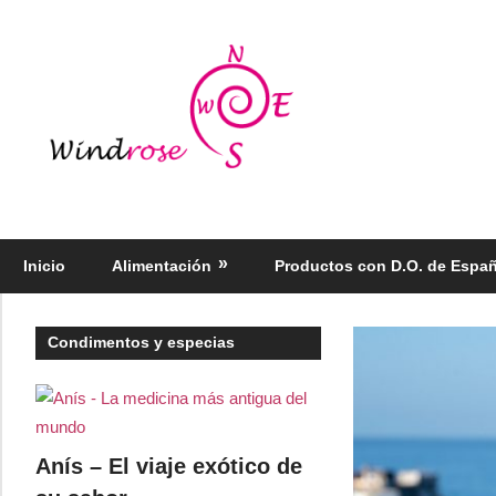
Saltar
al
Windrose
contenido
blog
Productos
regionales
selectos
Inicio
Alimentación
Productos con D.O. de Espa
–
Foodie
Condimentos y especias
Anís – El viaje exótico de