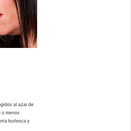
ogidos al azar de
ás o menos
ria burlesca y