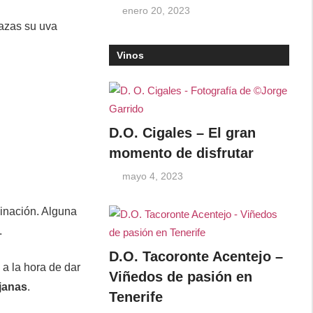
enero 20, 2023
razas su uva
Vinos
D.O. Cigales – El gran
momento de disfrutar
mayo 4, 2023
inación. Alguna
.
D.O. Tacoronte Acentejo –
 a la hora de dar
Viñedos de pasión en
ejanas
.
Tenerife