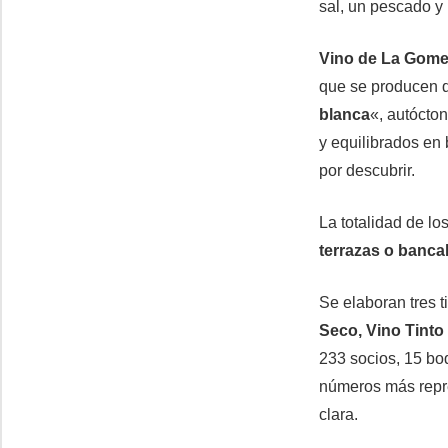
sal, un pescado y
Vino de La Gome
que se producen d
blanca
«, autócto
y equilibrados en
por descubrir.
La totalidad de lo
terrazas o banca
Se elaboran tres 
Seco, Vino Tinto
233 socios, 15 bo
números más repr
clara.