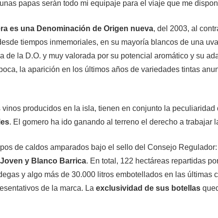
 unas papas serán todo mi equipaje para el viaje que me dispon
ra es una Denominación de Origen nueva
, del 2003, al cont
esde tiempos inmemoriales, en su mayoría blancos de una uva
na de la D.O. y muy valorada por su potencial aromático y su a
 boca, la aparición en los últimos años de variedades tintas a
s vinos producidos en la isla, tienen en conjunto la peculiaridad 
les
. El gomero ha ido ganando al terreno el derecho a trabajar la
tipos de caldos amparados bajo el sello del Consejo Regulador
 Joven y Blanco Barrica
. En total, 122 hectáreas repartidas por
degas y algo más de 30.000 litros embotellados en las últimas
esentativos de la marca. La
exclusividad de sus botellas
qued