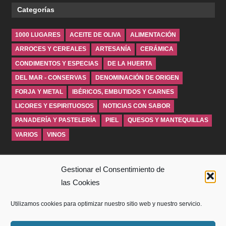
Categorías
1000 LUGARES
ACEITE DE OLIVA
ALIMENTACIÓN
ARROCES Y CEREALES
ARTESANÍA
CERÁMICA
CONDIMENTOS Y ESPECIAS
DE LA HUERTA
DEL MAR - CONSERVAS
DENOMINACIÓN DE ORIGEN
FORJA Y METAL
IBÉRICOS, EMBUTIDOS Y CARNES
LICORES Y ESPIRITUOSOS
NOTICIAS CON SABOR
PANADERÍA Y PASTELERÍA
PIEL
QUESOS Y MANTEQUILLAS
VARIOS
VINOS
INICIO
Gestionar el Consentimiento de
las Cookies
SOBRE WINDROSEBLOG
Utilizamos cookies para optimizar nuestro sitio web y nuestro servicio.
AVISO LEGAL