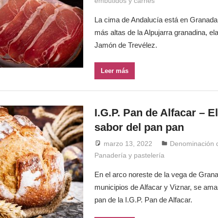
embutidos y carnes
La cima de Andalucía está en Granada. 
más altas de la Alpujarra granadina, ela
Jamón de Trevélez.
Leer más
I.G.P. Pan de Alfacar – E
sabor del pan pan
marzo 13, 2022
Windrose
Denominación 
Panadería y pastelería
En el arco noreste de la vega de Grana
municipios de Alfacar y Viznar, se ama
pan de la I.G.P. Pan de Alfacar.