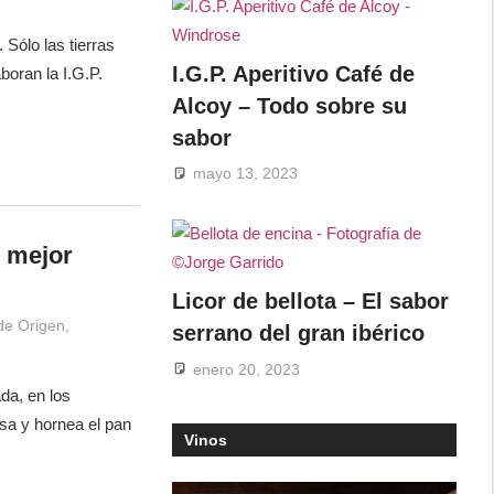
Sólo las tierras
I.G.P. Aperitivo Café de
boran la I.G.P.
Alcoy – Todo sobre su
sabor
mayo 13, 2023
l mejor
Licor de bellota – El sabor
de Origen
,
serrano del gran ibérico
enero 20, 2023
da, en los
sa y hornea el pan
Vinos