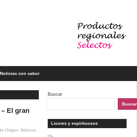
Noticias con sabor
Buscar
Buscar
 – El gran
Licores y espirituosos
de Origen
,
Ibéricos,