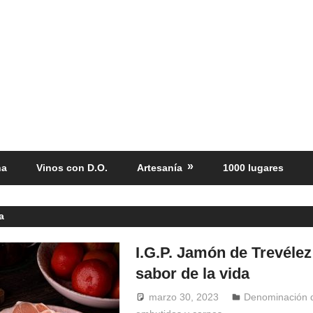
ña
Vinos con D.O.
Artesanía
1000 lugares
a
I.G.P. Jamón de Trevélez
sabor de la vida
marzo 30, 2023
Windrose
Denominación 