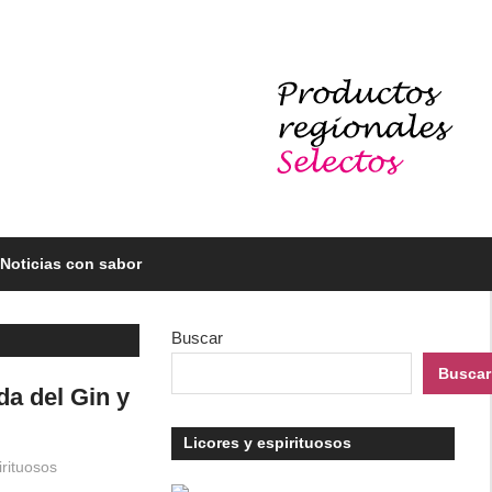
Noticias con sabor
Buscar
Buscar
da del Gin y
Licores y espirituosos
irituosos