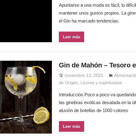
Apuntarse a una moda es fácil, lo difíci
mantener unos gustos propios. La gine
el Gin ha marcado tendencias.
Leer más
Gin de Mahón – Tesoro en
noviembre 13, 2021
Windrose
Alimentaci
de Origen
,
Licores y espirituosos
Introducción Poco a poco va quedando a
las ginebras exóticas desatada en la ú
aluvión de botellas de 1000 colores
Leer más