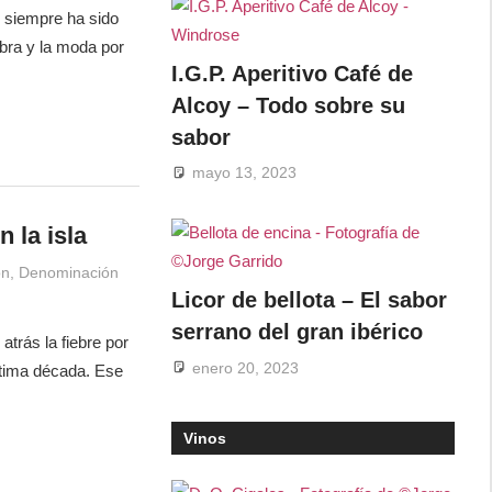
l siempre ha sido
bra y la moda por
I.G.P. Aperitivo Café de
Alcoy – Todo sobre su
sabor
mayo 13, 2023
 la isla
ón
,
Denominación
Licor de bellota – El sabor
serrano del gran ibérico
trás la fiebre por
enero 20, 2023
ltima década. Ese
Vinos