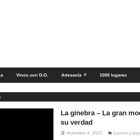
ña
Vinos con D.O.
Artesanía
1000 lugares
a
La ginebra – La gran mo
su verdad
diciembre 4, 2021
Windrose
Licores y esp