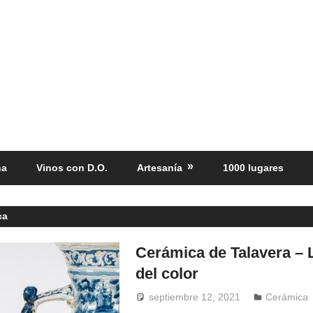
ña
Vinos con D.O.
Artesanía
1000 lugares
ca
Cerámica de Talavera – 
del color
septiembre 12, 2021
Windrose
Cerámica