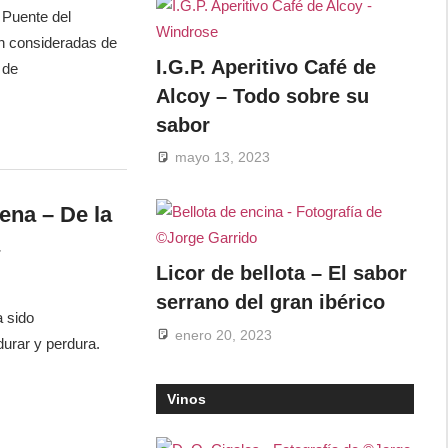
 Puente del
án consideradas de
I.G.P. Aperitivo Café de
 de
Alcoy – Todo sobre su
sabor
mayo 13, 2023
ena – De la
Licor de bellota – El sabor
serrano del gran ibérico
a sido
enero 20, 2023
urar y perdura.
Vinos