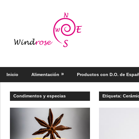
Saltar
al
Windrose
contenido
blog
Productos
regionales
selectos
Inicio
Alimentación
Productos con D.O. de Espa
–
Foodie
Condimentos y especias
Etiqueta:
Cerámi