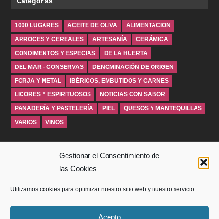
Categorías
1000 LUGARES
ACEITE DE OLIVA
ALIMENTACIÓN
ARROCES Y CEREALES
ARTESANÍA
CERÁMICA
CONDIMENTOS Y ESPECIAS
DE LA HUERTA
DEL MAR - CONSERVAS
DENOMINACIÓN DE ORIGEN
FORJA Y METAL
IBÉRICOS, EMBUTIDOS Y CARNES
LICORES Y ESPIRITUOSOS
NOTICIAS CON SABOR
PANADERÍA Y PASTELERÍA
PIEL
QUESOS Y MANTEQUILLAS
VARIOS
VINOS
INICIO
Gestionar el Consentimiento de
las Cookies
SOBRE WINDROSEBLOG
Utilizamos cookies para optimizar nuestro sitio web y nuestro servicio.
AVISO LEGAL
POLÍTICA DE PRIVACIDAD
Acepto