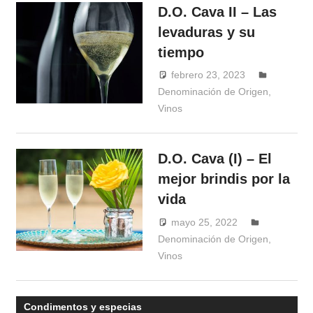
D.O. Cava II – Las
levaduras y su
tiempo
febrero 23, 2023
Denominación de Origen
Windrose
,
Vinos
D.O. Cava (I) – El
mejor brindis por la
vida
mayo 25, 2022
Windrose
Denominación de Origen
,
Vinos
Condimentos y especias