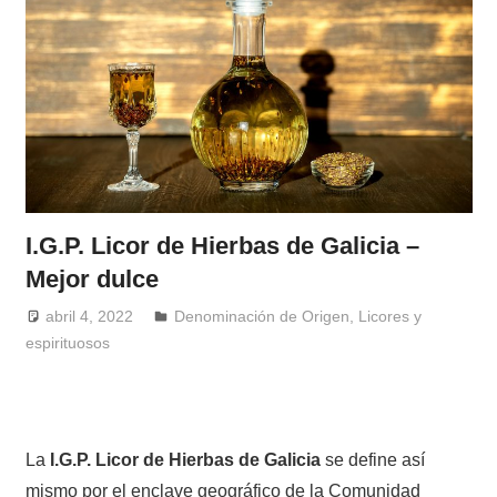
I.G.P. Licor de Hierbas de Galicia –
Mejor dulce
abril 4, 2022
Windrose
Denominación de Origen
,
Licores y
espirituosos
La
I.G.P. Licor de Hierbas de Galicia
se define así
mismo por el enclave geográfico de la Comunidad