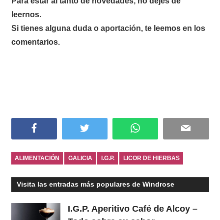
Para estar al tanto de novedades, no dejes de
leernos.
Si tienes alguna duda o aportación, te leemos en los
comentarios.
Facebook
Twitter
WhatsApp
Email
ALIMENTACIÓN
GALICIA
I.G.P.
LICOR DE HIERBAS
Visita las entradas más populares de Windrose
I.G.P. Aperitivo Café de Alcoy –