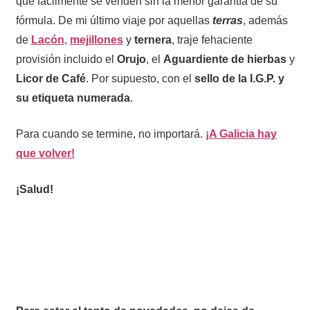
que fácilmente se venden sin la menor garantía de su
fórmula. De mi último viaje por aquellas
terras
, además
de
Lacón
,
mejillones
y
ternera
, traje fehaciente
provisión incluido el
Orujo
, el
Aguardiente de hierbas
y
Licor de Café
. Por supuesto, con el
sello de la I.G.P. y
su etiqueta numerada
.
Para cuando se termine, no importará.
¡A Galicia hay
que volver!
¡Salud!