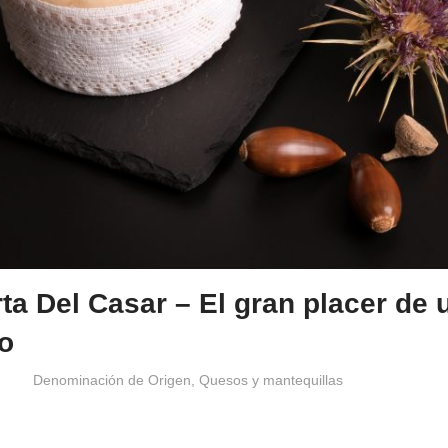
rta Del Casar – El gran placer de 
o
Windrose
Denominación de Origen
,
Quesos y mantequillas