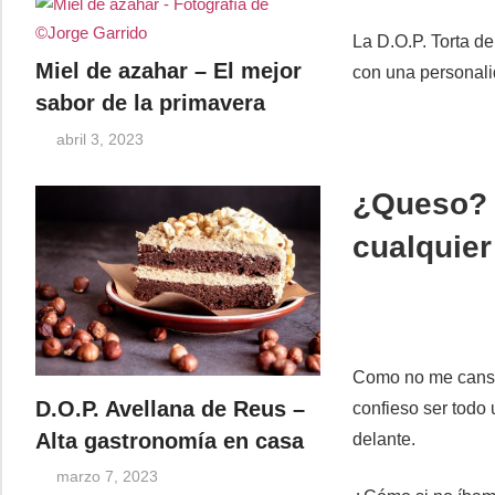
La D.O.P. Torta d
Miel de azahar – El mejor
con una personali
sabor de la primavera
abril 3, 2023
¿Queso? S
cualquie
Como no me cansar
D.O.P. Avellana de Reus –
confieso ser todo
Alta gastronomía en casa
delante.
marzo 7, 2023