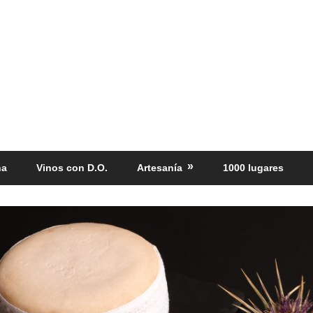
ña
Vinos con D.O.
Artesanía
1000 lugares