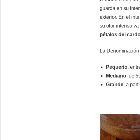
guarda en su inter
exterior. En el in
su olor intenso va
pétalos del cardo
La Denominación e
Pequeño
, ent
Mediano
, de 
Grande
, a par