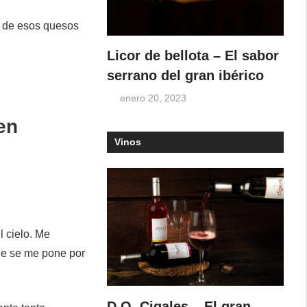
o de esos quesos
Licor de bellota – El sabor
serrano del gran ibérico
enero 20, 2023
en
Vinos
l cielo. Me
ue se me pone por
D.O. Cigales – El gran