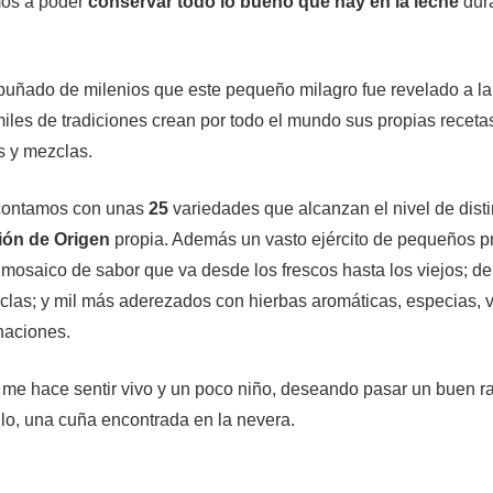
os a poder
conservar todo lo bueno que hay en la leche
dura
uñado de milenios que este pequeño milagro fue revelado a l
les de tradiciones crean por todo el mundo sus propias recetas
s y mezclas.
contamos con unas
25
variedades que alcanzan el nivel de dist
ón de Origen
propia. Además un vasto ejército de pequeños p
mosaico de sabor que va desde los frescos hasta los viejos; de
clas; y mil más aderezados con hierbas aromáticas, especias, v
naciones.
me hace sentir vivo y un poco niño, deseando pasar un buen r
lo, una cuña encontrada en la nevera.