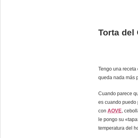
Torta del
Tengo una receta q
queda nada más p
Cuando parece que
es cuando puedo p
con
AOVE
, cebol
le pongo su «tapa»
temperatura del h