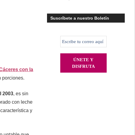
Suscríbete a nuestro Boletín
 Cáceres con la
n porciones.
l 2003
, es sin
orado con leche
característica y
to untable que