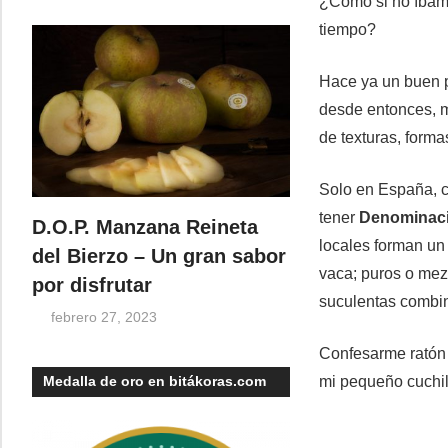
¿Cómo si no íbam
tiempo?
Hace ya un buen p
desde entonces, mi
de texturas, forma
Solo en España, 
tener
Denominaci
D.O.P. Manzana Reineta
locales forman un 
del Bierzo – Un gran sabor
vaca; puros o mez
por disfrutar
suculentas combi
febrero 27, 2023
Confesarme ratón 
mi pequeño cuchil
Medalla de oro en bitákoras.com