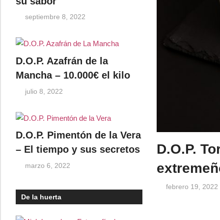
su sabor
septiembre 8, 2022
D.O.P. Azafrán de la
Mancha – 10.000€ el kilo
julio 8, 2022
D.O.P. Pimentón de la Vera
D.O.P. To
– El tiempo y sus secretos
extremeñ
marzo 6, 2022
febrero 19, 2022
De la huerta