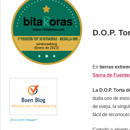
D.O.P. To
En
tierras extre
Sierra de Fuent
La D.O.P. Torta d
duda uno de esos 
de oveja, la singu
fácil de reconocer
¿Eres buen blogger?
Cortado o abierto 