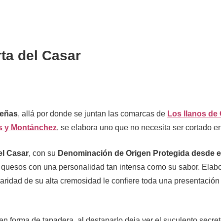
rta del Casar
meñas
, allá por donde se juntan las comarcas de
Los llanos de
es y Montánchez
, se elabora uno que no necesita ser cortado e
el Casar
, con su
Denominación de Origen Protegida desde e
quesos con una personalidad tan intensa como su sabor. Elab
laridad de su alta cremosidad le confiere toda una presentación 
.
en forma de tapadera, al destaparlo deja ver el suculento secre