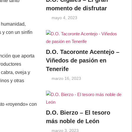
nte tanto
momento de disfrutar
mayo 4, 2023
a humanidad,
 y con un sinfín
D.O. Tacoronte Acentejo –
inción que aporta
Viñedos de pasión en
roductores
Tenerife
 cabra, oveja y
marzo 16, 2023
inos y otras
ato «royendo» con
D.O. Bierzo – El tesoro
más noble de León
marzo 3, 2023