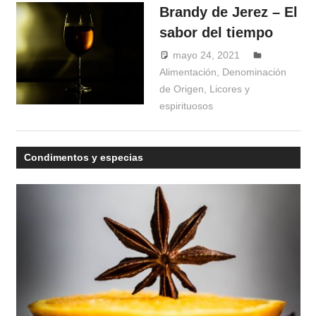
Brandy de Jerez – El
sabor del tiempo
mayo 24, 2021
Windrose
Alimentación
,
Denominación
de Origen
,
Licores y
espirituosos
Condimentos y especias