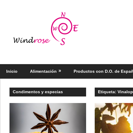
Saltar
al
Windrose
contenido
blog
Productos
regionales
selectos
Inicio
Alimentación
Productos con D.O. de Espa
–
Foodie
Condimentos y especias
Etiqueta:
Vinalo