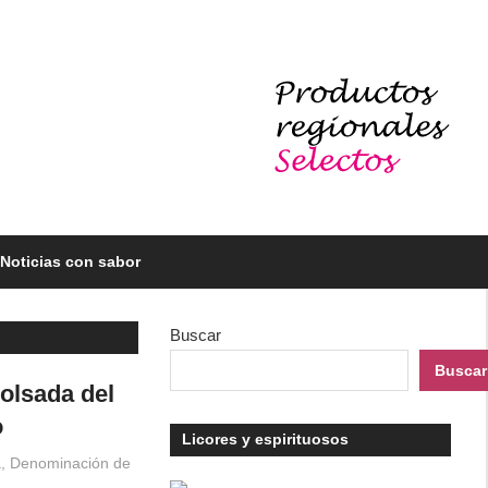
Noticias con sabor
Buscar
Buscar
olsada del
o
Licores y espirituosos
a
,
Denominación de