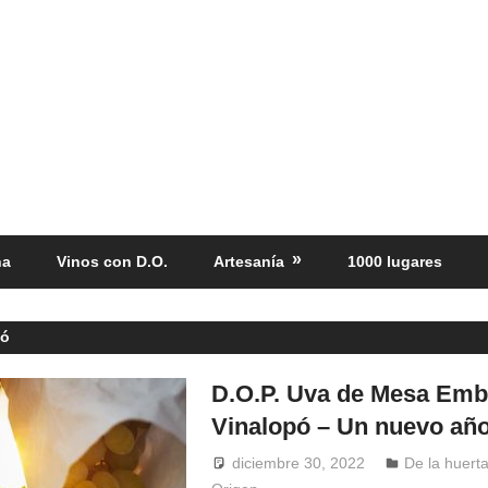
ña
Vinos con D.O.
Artesanía
1000 lugares
pó
D.O.P. Uva de Mesa Emb
Vinalopó – Un nuevo añ
diciembre 30, 2022
Windrose
De la huert