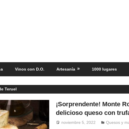
ña
Vinos con D.O.
Artesanía
1000 lugares
de Teruel
¡Sorprendente! Monte R
delicioso queso con truf
noviembre 5, 2022
Windrose
Quesos y ma