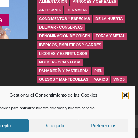
ALIMENTACIÓN
ARROCES Y CEREALES
ARTESANÍA
CERÁMICA
CONDIMENTOS Y ESPECIAS
DE LA HUERTA
DEL MAR - CONSERVAS
DENOMINACIÓN DE ORIGEN
FORJA Y METAL
IBÉRICOS, EMBUTIDOS Y CARNES
LICORES Y ESPIRITUOSOS
NOTICIAS CON SABOR
PANADERÍA Y PASTELERÍA
PIEL
QUESOS Y MANTEQUILLAS
VARIOS
VINOS
Gestionar el Consentimiento de las Cookies
ookies para optimizar nuestro sitio web y nuestro servicio.
LÍTICA DE PRIVACIDAD
POLITICA DE COOKIES
CONTACTO
cepto
Denegado
Preferencias