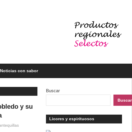
Noticias con sabor
Buscar
Buscar
obledo y su
a
Licores y espirituosos
ntequillas