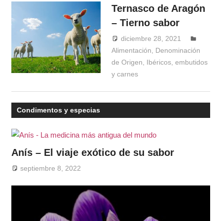
Ternasco de Aragón
– Tierno sabor
diciembre 28, 2021
Alimentación
,
Denominación
Windrose
de Origen
,
Ibéricos, embutidos
y carnes
Condimentos y especias
Anís – El viaje exótico de su sabor
septiembre 8, 2022