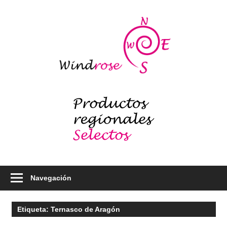
Saltar
al
Windr
contenido
blog
Productos
regionales
selectos
–
Foodie
Navegación
Etiqueta:
Ternasco de Aragón