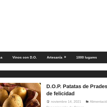
ña
Vinos con D.O.
Artesanía
1000 lugares
D.O.P. Patatas de Prade
de felicidad
noviembre 14, 2021
Windrose
Alimentaci