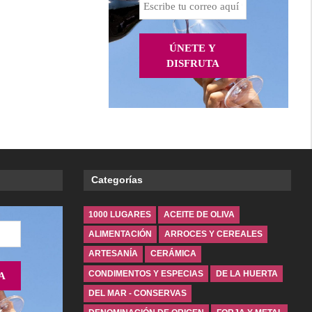
Categorías
1000 LUGARES
ACEITE DE OLIVA
ALIMENTACIÓN
ARROCES Y CEREALES
ARTESANÍA
CERÁMICA
CONDIMENTOS Y ESPECIAS
DE LA HUERTA
DEL MAR - CONSERVAS