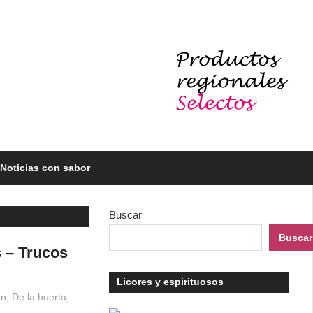
Noticias con sabor
Buscar
Buscar
s – Trucos
Licores y espirituosos
ón
,
De la huerta
,