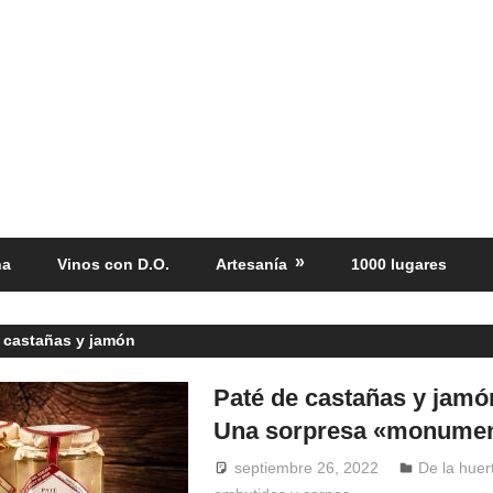
ña
Vinos con D.O.
Artesanía
1000 lugares
 castañas y jamón
Paté de castañas y jamón
Una sorpresa «monumen
septiembre 26, 2022
Windrose
De la huer