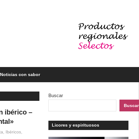
Noticias con sabor
Buscar
Buscar
 ibérico –
tal»
Licores y espirituosos
ta
,
Ibéricos,