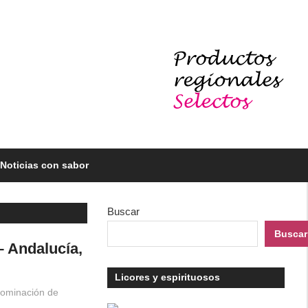
Noticias con sabor
Buscar
Buscar
– Andalucía,
Licores y espirituosos
ominación de