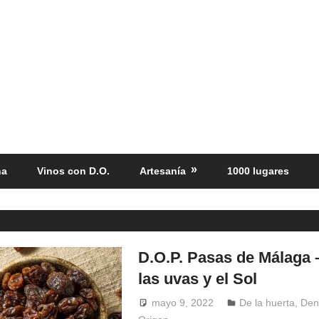
ña
Vinos con D.O.
Artesanía
1000 lugares
D.O.P. Pasas de Málaga 
las uvas y el Sol
mayo 9, 2022
Windrose
De la huerta
,
Den