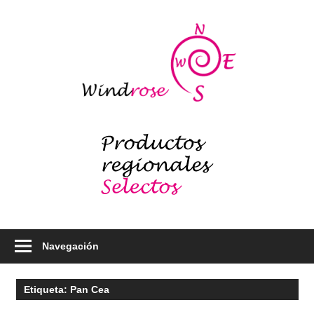
Saltar
al
Windr
contenido
blog
Productos
regionales
selectos
–
Foodie
Navegación
Etiqueta:
Pan Cea