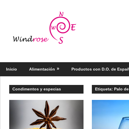
Saltar
al
Windrose
contenido
blog
Productos
regionales
selectos
Inicio
Alimentación
Productos con D.O. de Espa
–
Foodie
Condimentos y especias
Etiqueta:
Palo de