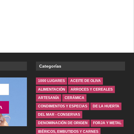
Categorías
1000 LUGARES
ACEITE DE OLIVA
ALIMENTACIÓN
ARROCES Y CEREALES
ARTESANÍA
CERÁMICA
CONDIMENTOS Y ESPECIAS
DE LA HUERTA
DEL MAR - CONSERVAS
DENOMINACIÓN DE ORIGEN
FORJA Y METAL
IBÉRICOS, EMBUTIDOS Y CARNES