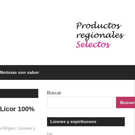
Noticias con sabor
Buscar
Buscar
– Licor 100%
Licores y espirituosos
e Origen
,
Licores y