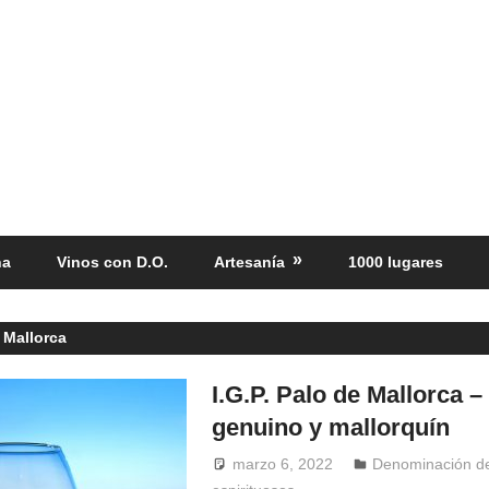
ña
Vinos con D.O.
Artesanía
1000 lugares
 Mallorca
I.G.P. Palo de Mallorca 
genuino y mallorquín
marzo 6, 2022
Windrose
Denominación d