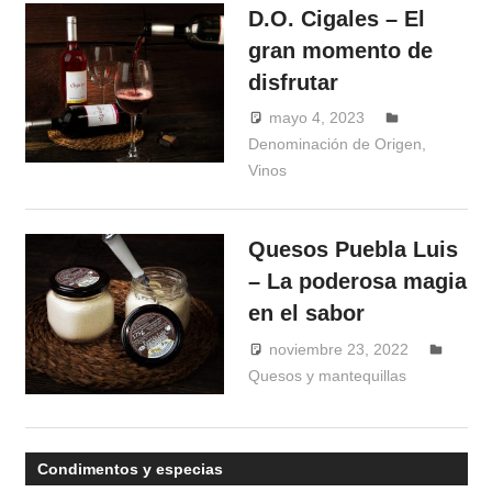
D.O. Cigales – El
gran momento de
disfrutar
mayo 4, 2023
Windrose
Denominación de Origen
,
Vinos
Quesos Puebla Luis
– La poderosa magia
en el sabor
noviembre 23, 2022
Quesos y mantequillas
Windrose
Condimentos y especias