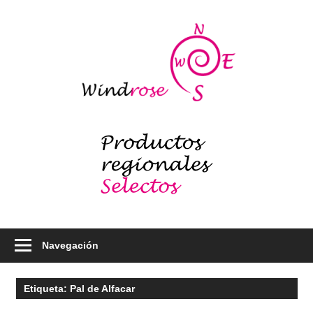
Saltar
al
Windr
contenido
blog
Productos
regionales
selectos
–
Foodie
Navegación
Etiqueta:
Pal de Alfacar