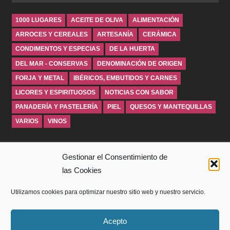
1000 LUGARES
ACEITE DE OLIVA
ALIMENTACIÓN
ARROCES Y CEREALES
ARTESANÍA
CERÁMICA
CONDIMENTOS Y ESPECIAS
DE LA HUERTA
DEL MAR - CONSERVAS
DENOMINACIÓN DE ORIGEN
FORJA Y METAL
IBÉRICOS, EMBUTIDOS Y CARNES
LICORES Y ESPIRITUOSOS
NOTICIAS CON SABOR
PANADERÍA Y PASTELERÍA
PIEL
QUESOS Y MANTEQUILLAS
VARIOS
VINOS
INICIO
Gestionar el Consentimiento de
las Cookies
SOBRE WINDROSEBLOG
Utilizamos cookies para optimizar nuestro sitio web y nuestro servicio.
AVISO LEGAL
POLÍTICA DE PRIVACIDAD
Acepto