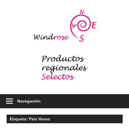
Saltar
al
Windr
contenido
blog
Productos
regionales
selectos
–
Foodie
Navegación
Etiqueta:
País Vasco