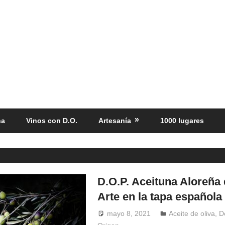
ña
Vinos con D.O.
Artesanía
1000 lugares
D.O.P. Aceituna Aloreña
Arte en la tapa española
mayo 8, 2021
Windrose
Aceite de oliva
,
D