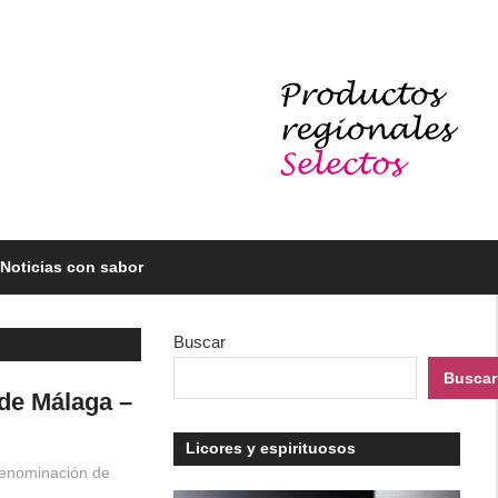
Noticias con sabor
Buscar
Buscar
 de Málaga –
Licores y espirituosos
enominación de