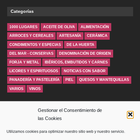
Categorías
1000 LUGARES
ACEITE DE OLIVA
ALIMENTACIÓN
ARROCES Y CEREALES
ARTESANÍA
CERÁMICA
CONDIMENTOS Y ESPECIAS
DE LA HUERTA
DEL MAR - CONSERVAS
DENOMINACIÓN DE ORIGEN
FORJA Y METAL
IBÉRICOS, EMBUTIDOS Y CARNES
LICORES Y ESPIRITUOSOS
NOTICIAS CON SABOR
PANADERÍA Y PASTELERÍA
PIEL
QUESOS Y MANTEQUILLAS
VARIOS
VINOS
INICIO
Gestionar el Consentimiento de
las Cookies
SOBRE WINDROSEBLOG
Utilizamos cookies para optimizar nuestro sitio web y nuestro servicio.
AVISO LEGAL