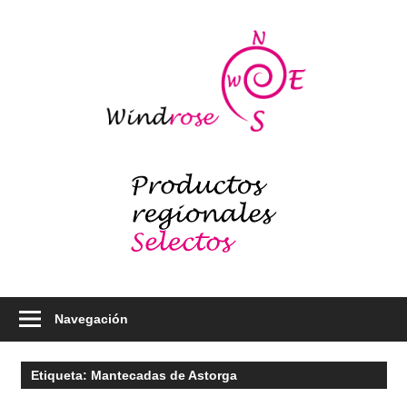
Saltar
al
Windr
contenido
blog
Productos
regionales
selectos
–
Foodie
Navegación
Etiqueta:
Mantecadas de Astorga