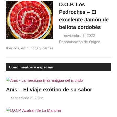
D.O.P. Los
Pedroches – El
excelente Jamón de
bellota cordobés
noviembre 9, 2022
Denominación de Origen
Windrose
,
Ibéricos, embutidos y carnes
Condimentos y especias
Anís – El viaje exótico de su sabor
septiembre 8, 2022