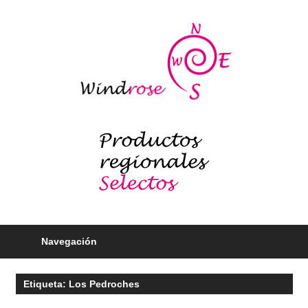
Saltar
al
Windr
contenido
blog
Productos
regionales
selectos
–
Foodie
Navegación
Etiqueta:
Los Pedroches