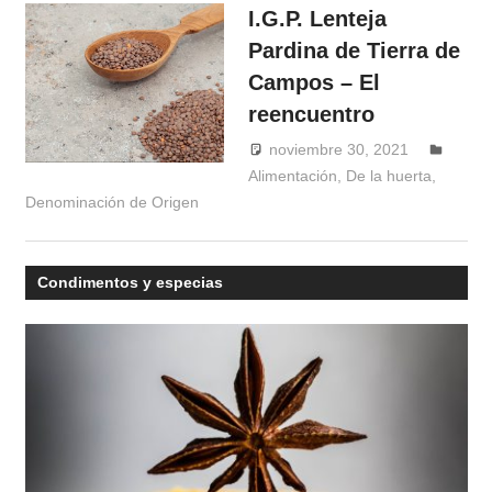
I.G.P. Lenteja
Pardina de Tierra de
Campos – El
reencuentro
noviembre 30, 2021
Alimentación
,
De la huerta
Windrose
,
Denominación de Origen
Condimentos y especias