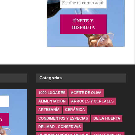
Categorías
1000 LUGARES
ACEITE DE OLIVA
ALIMENTACIÓN
ARROCES Y CEREALES
ARTESANÍA
CERÁMICA
CONDIMENTOS Y ESPECIAS
DE LA HUERTA
DEL MAR - CONSERVAS