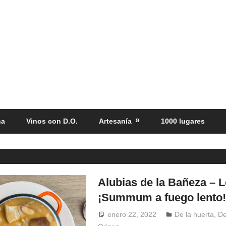
ña
Vinos con D.O.
Artesanía
1000 lugares
Alubias de la Bañeza – L
¡Summum a fuego lento!
enero 22, 2022
Windrose
De la huerta
,
De