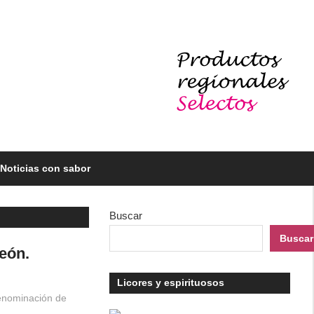
Noticias con sabor
Buscar
Buscar
eón.
Licores y espirituosos
nominación de