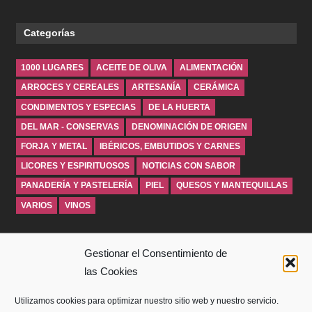
Categorías
1000 LUGARES
ACEITE DE OLIVA
ALIMENTACIÓN
ARROCES Y CEREALES
ARTESANÍA
CERÁMICA
CONDIMENTOS Y ESPECIAS
DE LA HUERTA
DEL MAR - CONSERVAS
DENOMINACIÓN DE ORIGEN
FORJA Y METAL
IBÉRICOS, EMBUTIDOS Y CARNES
LICORES Y ESPIRITUOSOS
NOTICIAS CON SABOR
PANADERÍA Y PASTELERÍA
PIEL
QUESOS Y MANTEQUILLAS
VARIOS
VINOS
INICIO
Gestionar el Consentimiento de
las Cookies
SOBRE WINDROSEBLOG
Utilizamos cookies para optimizar nuestro sitio web y nuestro servicio.
AVISO LEGAL