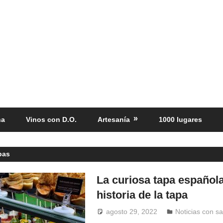
ña
Vinos con D.O.
Artesanía
1000 lugares
apas
La curiosa tapa español
historia de la tapa
agosto 29, 2022
Windrose
Noticias con s