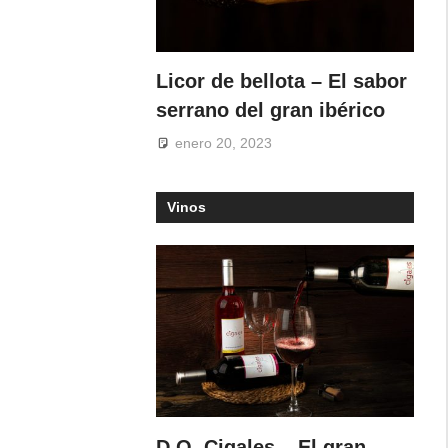
Licor de bellota – El sabor
serrano del gran ibérico
enero 20, 2023
Vinos
D.O. Cigales – El gran