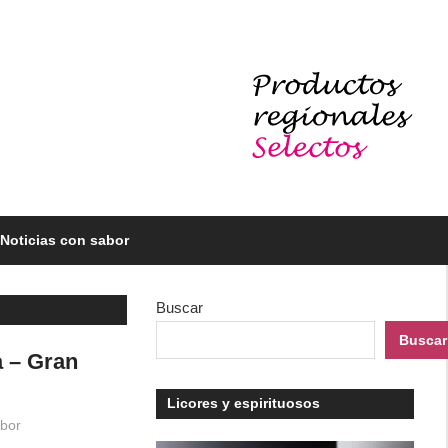
Noticias con sabor
Buscar
Buscar
a – Gran
Licores y espirituosos
abor