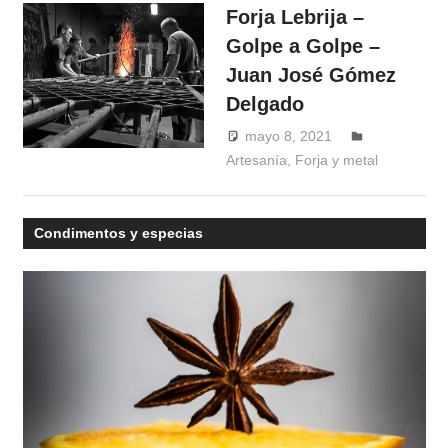
Forja Lebrija –
Golpe a Golpe –
Juan José Gómez
Delgado
mayo 8, 2021
Windrose
Artesanía
,
Forja y metal
Condimentos y especias