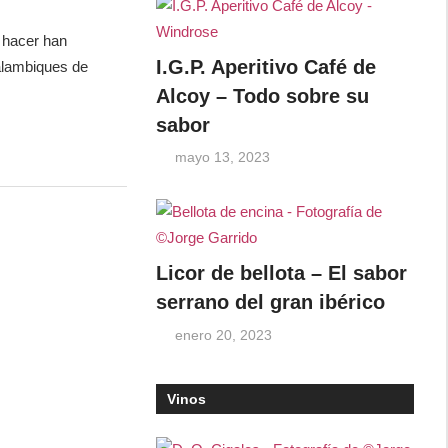
 hacer han
I.G.P. Aperitivo Café de
alambiques de
Alcoy – Todo sobre su
sabor
mayo 13, 2023
Licor de bellota – El sabor
serrano del gran ibérico
enero 20, 2023
Vinos