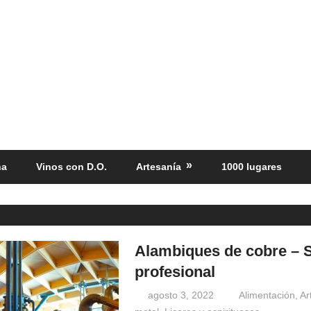
ña
Vinos con D.O.
Artesanía
1000 lugares
Alambiques de cobre – 
profesional
agosto 3, 2022
Windrose
Alimentación
,
Ar