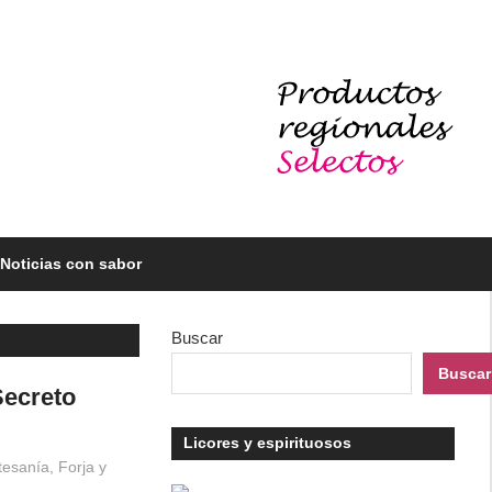
Noticias con sabor
Buscar
Buscar
Secreto
Licores y espirituosos
tesanía
,
Forja y