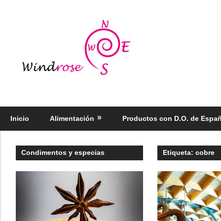
Saltar
al
Windrose
contenido
blog
Productos
regionales
selectos
Inicio
Alimentación
Productos con D.O. de Espa
–
Foodie
Condimentos y especias
Etiqueta:
cobre